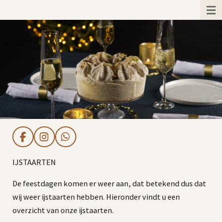
Ga
direct
naar
de
hoofdinhoud
F
I
W
a
n
h
c
s
a
IJSTAARTEN
e
t
t
b
a
s
De feestdagen komen er weer aan, dat betekend dus dat
o
g
A
wij weer ijstaarten hebben. Hieronder vindt u een
o
r
p
k
a
p
overzicht van onze ijstaarten.
m