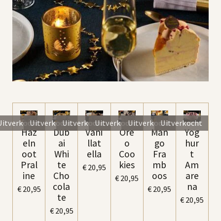
Uitverkocht
Uitverkocht
Uitverkocht
Uitverkocht
Uitverkocht
Uitverkocht
Haz
Dub
Vani
Ore
Man
Yog
eln
ai
llat
o
go
hur
oot
Whi
ella
Coo
Fra
t
Pral
te
kies
mb
Am
€ 20,95
ine
Cho
oos
are
€ 20,95
cola
na
€ 20,95
€ 20,95
te
€ 20,95
€ 20,95